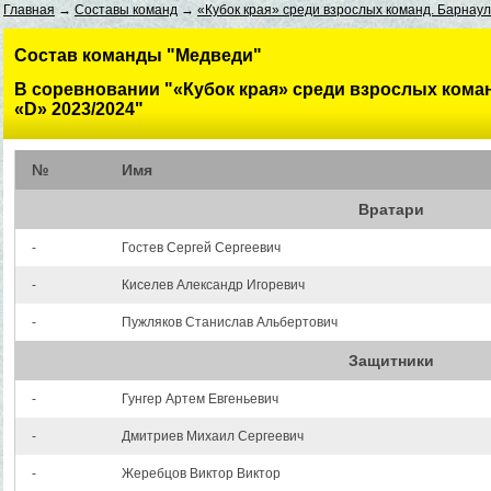
Главная
→
Составы команд
→
«Кубок края» среди взрослых команд. Барнаул
Состав команды "Медведи"
В соревновании "«Кубок края» среди взрослых коман
«D» 2023/2024"
№
Имя
Вратари
-
Гостев Сергей Сергеевич
-
Киселев Александр Игоревич
-
Пужляков Станислав Альбертович
Защитники
-
Гунгер Артем Евгеньевич
-
Дмитриев Михаил Сергеевич
-
Жеребцов Виктор Виктор