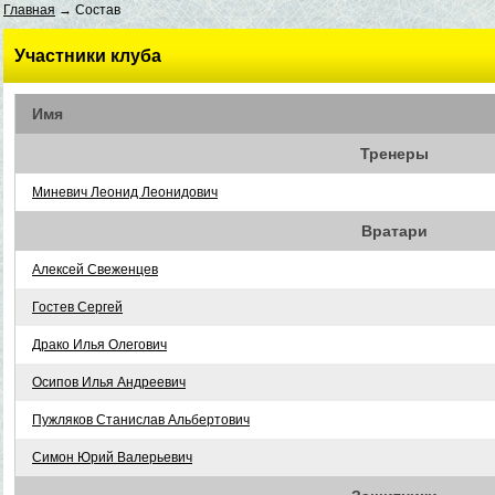
Главная
→ Состав
Участники клуба
Имя
Тренеры
Миневич Леонид Леонидович
Вратари
Алексей Свеженцев
Гостев Сергей
Драко Илья Олегович
Осипов Илья Андреевич
Пужляков Станислав Альбертович
Симон Юрий Валерьевич