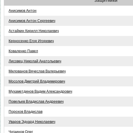
Защитники
Анисимов Антон
Анисимов Антон Сергеевич
Астайкин Кирилл Николаевич
Керносенко Егор Игоревич
Коваленко Павел
Лисовец Николай Анатольевич
Милованов Вячеслав Валерьевич
Мосолов Дмитрий Владимирович
Мухаметдинов Вадим Александрович
Повельев Владислав Андреевич
Порохов Владислав
Уваров Эдуард Николаевич
Чугаинов Олег