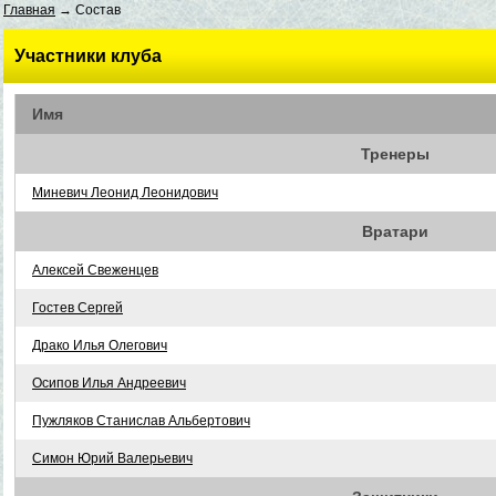
Главная
→ Состав
Участники клуба
Имя
Тренеры
Миневич Леонид Леонидович
Вратари
Алексей Свеженцев
Гостев Сергей
Драко Илья Олегович
Осипов Илья Андреевич
Пужляков Станислав Альбертович
Симон Юрий Валерьевич