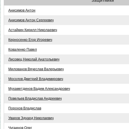
Защитники
Анисимов Антон
Анисимов Антон Сергеевич
Астайкин Кирилл Николаевич
Керносенко Егор Игоревич
Коваленко Павел
Лисовец Николай Анатольевич
Милованов Вячеслав Валерьевич
Мосолов Дмитрий Владимирович
Мухаметдинов Вадим Александрович
Повельев Владислав Андреевич
Порохов Владислав
Уваров Эдуард Николаевич
Чугаинов Олег