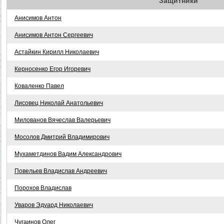
Защитники
Анисимов Антон
Анисимов Антон Сергеевич
Астайкин Кирилл Николаевич
Керносенко Егор Игоревич
Коваленко Павел
Лисовец Николай Анатольевич
Милованов Вячеслав Валерьевич
Мосолов Дмитрий Владимирович
Мухаметдинов Вадим Александрович
Повельев Владислав Андреевич
Порохов Владислав
Уваров Эдуард Николаевич
Чугаинов Олег