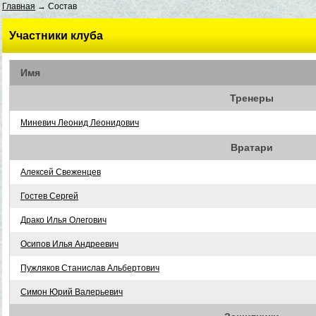
Главная
→ Состав
Участники клуба
Имя
Тренеры
Миневич Леонид Леонидович
Вратари
Алексей Свеженцев
Гостев Сергей
Драко Илья Олегович
Осипов Илья Андреевич
Пужляков Станислав Альбертович
Симон Юрий Валерьевич