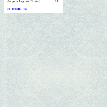
Логунов Андрей (Прайд)
21
Вся статистика