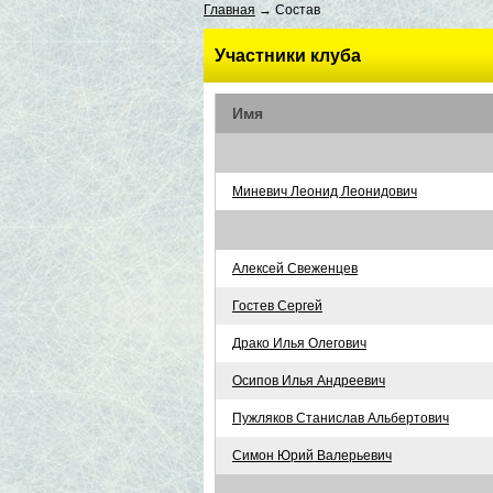
Главная
→ Состав
Участники клуба
Имя
Миневич Леонид Леонидович
Алексей Свеженцев
Гостев Сергей
Драко Илья Олегович
Осипов Илья Андреевич
Пужляков Станислав Альбертович
Симон Юрий Валерьевич