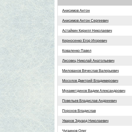
Анисимов Антон
Анисимов Антон Сергеевич
Астайкин Кирилл Николаевич
Керносенко Егор Игоревич
Коваленко Павел
Лисовец Николай Анатольевич
Милованов Вячеслав Валерьевич
Мосолов Дмитрий Владимирович
Мухаметдинов Вадим Александрович
Повельев Владислав Андреевич
Порохов Владислав
Уваров Эдуард Николаевич
Чугаинов Олег