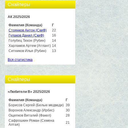
Снайперы
АК 2025/2026
Фамилия (Команда)
Г
Стоянков Антон (СкиФ)
22
Гулаков Данил (СкиФ)
16
Голубец Тихон (Рубин)
14
Харламов Артем (Атлант)
14
Ситников Илья (Рубин)
13
Вся статистика
Снайперы
«Любители B» 2025/2026
Фамилия (Команда)
Г
Борисов Сергей (Белые медведи)
39
Воронов Александр (Ирбис)
30
Ощепков Виталий (Факел)
28
Сафрошкин Роман (Семена
21
Алтая)