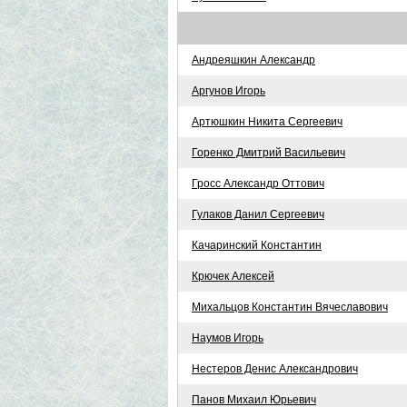
Андреяшкин Александр
Аргунов Игорь
Артюшкин Никита Сергеевич
Горенко Дмитрий Васильевич
Гросс Александр Оттович
Гулаков Данил Сергеевич
Качаринский Константин
Крючек Алексей
Михальцов Константин Вячеславович
Наумов Игорь
Нестеров Денис Александрович
Панов Михаил Юрьевич