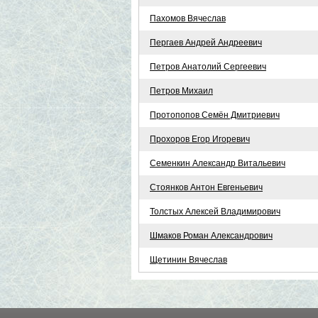
Пахомов Вячеслав
Пергаев Андрей Андреевич
Петров Анатолий Сергеевич
Петров Михаил
Протопопов Семён Дмитриевич
Прохоров Егор Игоревич
Семенкин Александр Витальевич
Стоянков Антон Евгеньевич
Толстых Алексей Владимирович
Шмаков Роман Александрович
Щетинин Вячеслав