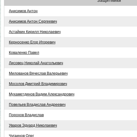
Защитники
Анисимов Антон
Анисимов Антон Сергеевич
Астайкин Кирилл Николаевич
Керносенко Егор Игоревич
Коваленко Павел
Лисовец Николай Анатольевич
Милованов Вячеслав Валерьевич
Мосолов Дмитрий Владимирович
Мухаметдинов Вадим Александрович
Повельев Владислав Андреевич
Порохов Владислав
Уваров Эдуард Николаевич
Чугаинов Олег