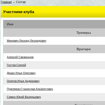
Главная
→ Состав
Участники клуба
Имя
Тренеры
Миневич Леонид Леонидович
Вратари
Алексей Свеженцев
Гостев Сергей
Драко Илья Олегович
Осипов Илья Андреевич
Пужляков Станислав Альбертович
Симон Юрий Валерьевич