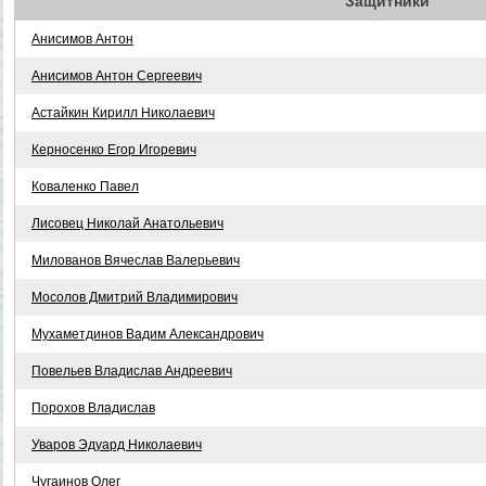
Защитники
Анисимов Антон
Анисимов Антон Сергеевич
Астайкин Кирилл Николаевич
Керносенко Егор Игоревич
Коваленко Павел
Лисовец Николай Анатольевич
Милованов Вячеслав Валерьевич
Мосолов Дмитрий Владимирович
Мухаметдинов Вадим Александрович
Повельев Владислав Андреевич
Порохов Владислав
Уваров Эдуард Николаевич
Чугаинов Олег