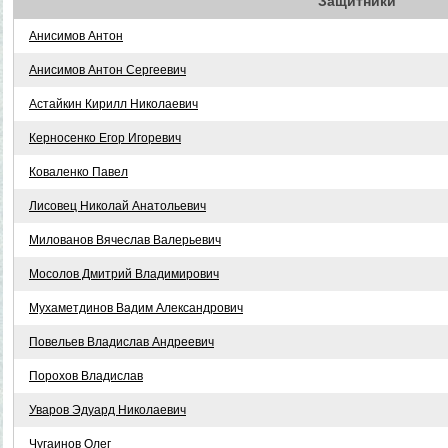
Защитники
Анисимов Антон
Анисимов Антон Сергеевич
Астайкин Кирилл Николаевич
Керносенко Егор Игоревич
Коваленко Павел
Лисовец Николай Анатольевич
Милованов Вячеслав Валерьевич
Мосолов Дмитрий Владимирович
Мухаметдинов Вадим Александрович
Повельев Владислав Андреевич
Порохов Владислав
Уваров Эдуард Николаевич
Чугаинов Олег