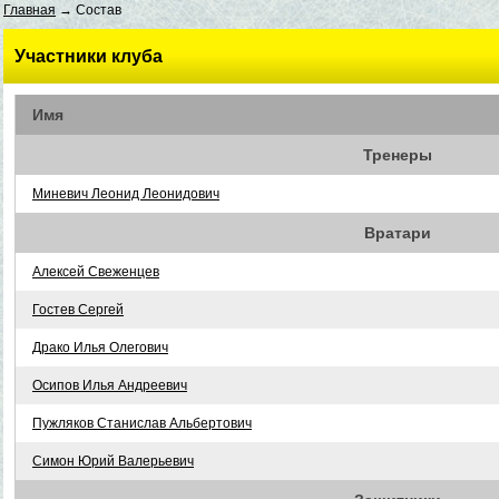
Главная
→ Состав
Участники клуба
Имя
Тренеры
Миневич Леонид Леонидович
Вратари
Алексей Свеженцев
Гостев Сергей
Драко Илья Олегович
Осипов Илья Андреевич
Пужляков Станислав Альбертович
Симон Юрий Валерьевич