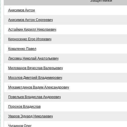
Защитники
Анисимов Антон
Анисимов Антон Сергеевич
Астайкин Кирилл Николаевич
Керносенко Егор Игоревич
Коваленко Павел
Лисовец Николай Анатольевич
Милованов Вячеслав Валерьевич
Мосолов Дмитрий Владимирович
Мухаметдинов Вадим Александрович
Повельев Владислав Андреевич
Порохов Владислав
Уваров Эдуард Николаевич
Чугаинов Олег