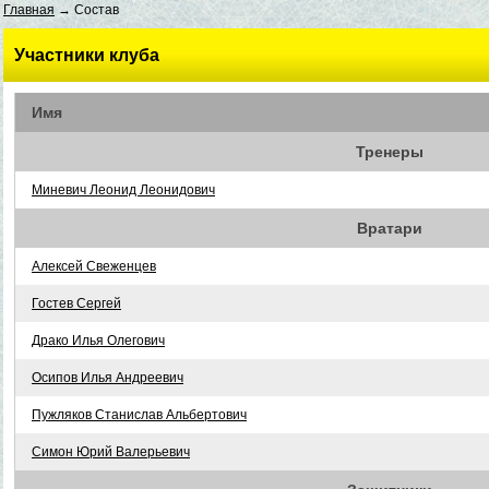
Главная
→ Состав
Участники клуба
Имя
Тренеры
Миневич Леонид Леонидович
Вратари
Алексей Свеженцев
Гостев Сергей
Драко Илья Олегович
Осипов Илья Андреевич
Пужляков Станислав Альбертович
Симон Юрий Валерьевич