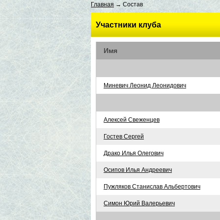
Главная
→ Состав
Участники клуба
Имя
Миневич Леонид Леонидович
Алексей Свеженцев
Гостев Сергей
Драко Илья Олегович
Осипов Илья Андреевич
Пужляков Станислав Альбертович
Симон Юрий Валерьевич