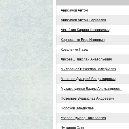
Анисимов Антон
Анисимов Антон Сергеевич
Астайкин Кирилл Николаевич
Керносенко Егор Игоревич
Коваленко Павел
Лисовец Николай Анатольевич
Милованов Вячеслав Валерьевич
Мосолов Дмитрий Владимирович
Мухаметдинов Вадим Александрович
Повельев Владислав Андреевич
Порохов Владислав
Уваров Эдуард Николаевич
Чугаинов Олег