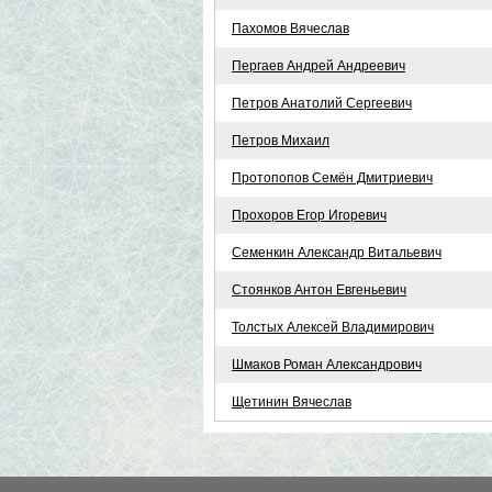
Пахомов Вячеслав
Пергаев Андрей Андреевич
Петров Анатолий Сергеевич
Петров Михаил
Протопопов Семён Дмитриевич
Прохоров Егор Игоревич
Семенкин Александр Витальевич
Стоянков Антон Евгеньевич
Толстых Алексей Владимирович
Шмаков Роман Александрович
Щетинин Вячеслав