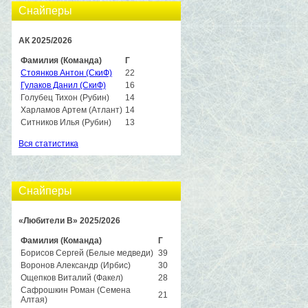
Снайперы
АК 2025/2026
Фамилия (Команда)
Г
Стоянков Антон (СкиФ)
22
Гулаков Данил (СкиФ)
16
Голубец Тихон (Рубин)
14
Харламов Артем (Атлант)
14
Ситников Илья (Рубин)
13
Вся статистика
Снайперы
«Любители B» 2025/2026
Фамилия (Команда)
Г
Борисов Сергей (Белые медведи)
39
Воронов Александр (Ирбис)
30
Ощепков Виталий (Факел)
28
Сафрошкин Роман (Семена
21
Алтая)