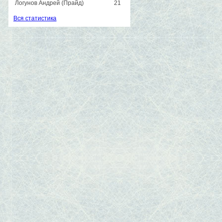
Логунов Андрей (Прайд)
21
Вся статистика