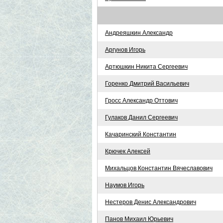
Андреяшкин Александр
Аргунов Игорь
Артюшкин Никита Сергеевич
Горенко Дмитрий Васильевич
Гросс Александр Оттович
Гулаков Данил Сергеевич
Качаринский Константин
Крючек Алексей
Михальцов Константин Вячеславович
Наумов Игорь
Нестеров Денис Александрович
Панов Михаил Юрьевич