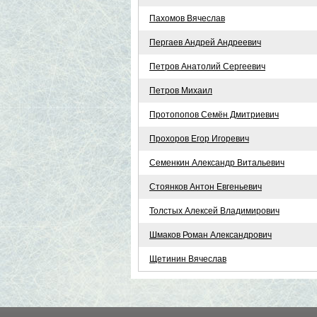
Пахомов Вячеслав
Пергаев Андрей Андреевич
Петров Анатолий Сергеевич
Петров Михаил
Протопопов Семён Дмитриевич
Прохоров Егор Игоревич
Семенкин Александр Витальевич
Стоянков Антон Евгеньевич
Толстых Алексей Владимирович
Шмаков Роман Александрович
Щетинин Вячеслав