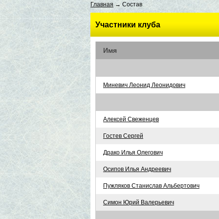
Главная
→ Состав
Участники клуба
Имя
Миневич Леонид Леонидович
Алексей Свеженцев
Гостев Сергей
Драко Илья Олегович
Осипов Илья Андреевич
Пужляков Станислав Альбертович
Симон Юрий Валерьевич