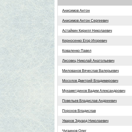
Анисимов Антон
Анисимов Антон Сергеевич
Астайкин Кирилл Николаевич
Керносенко Егор Игоревич
Коваленко Павел
Лисовец Николай Анатольевич
Милованов Вячеслав Валерьевич
Мосолов Дмитрий Владимирович
Мухаметдинов Вадим Александрович
Повельев Владислав Андреевич
Порохов Владислав
Уваров Эдуард Николаевич
Чугаинов Олег