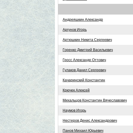
Андреяшкин Александр
Аргунов Игорь
Артюшкин Никита Сергеевич
Горенко Дмитрий Васильевич
Гросс Александр Оттович
Гулаков Данил Сергеевич
Качаринский Константин
Крючек Алексей
Михальцов Константин Вячеславович
Наумов Игорь
Нестеров Денис Александрович
Панов Михаил Юрьевич