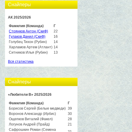
Снайперы
АК 2025/2026
Фамилия (Команда)
Г
Стоянков Антон (СкиФ)
22
Гулаков Данил (СкиФ)
16
Голубец Тихон (Рубин)
14
Харламов Артем (Атлант)
14
Ситников Илья (Рубин)
13
Вся статистика
Снайперы
«Любители B» 2025/2026
Фамилия (Команда)
Г
Борисов Сергей (Белые медведи)
39
Воронов Александр (Ирбис)
30
Ощепков Виталий (Факел)
28
Логунов Андрей (Прайд)
21
Сафрошкин Роман (Семена
21