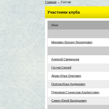
Главная
→ Состав
Участники клуба
Имя
Миневич Леонид Леонидович
Алексей Свеженцев
Гостев Сергей
Драко Илья Олегович
Осипов Илья Андреевич
Пужляков Станислав Альбертович
Симон Юрий Валерьевич