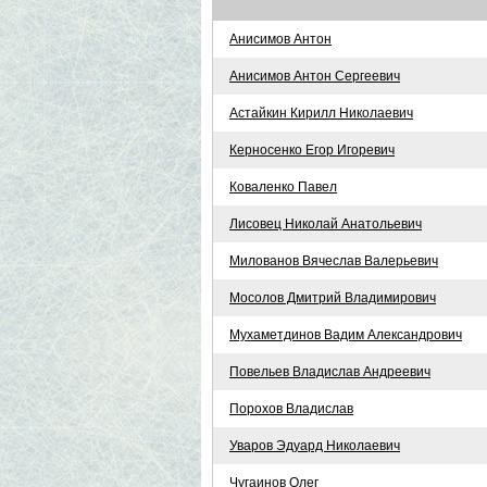
Анисимов Антон
Анисимов Антон Сергеевич
Астайкин Кирилл Николаевич
Керносенко Егор Игоревич
Коваленко Павел
Лисовец Николай Анатольевич
Милованов Вячеслав Валерьевич
Мосолов Дмитрий Владимирович
Мухаметдинов Вадим Александрович
Повельев Владислав Андреевич
Порохов Владислав
Уваров Эдуард Николаевич
Чугаинов Олег