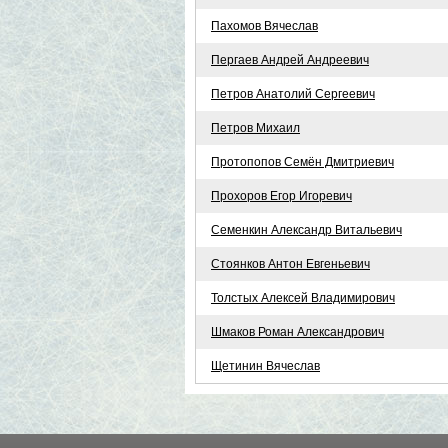
Пахомов Вячеслав
Пергаев Андрей Андреевич
Петров Анатолий Сергеевич
Петров Михаил
Протопопов Семён Дмитриевич
Прохоров Егор Игоревич
Семенкин Александр Витальевич
Стоянков Антон Евгеньевич
Толстых Алексей Владимирович
Шмаков Роман Александрович
Щетинин Вячеслав