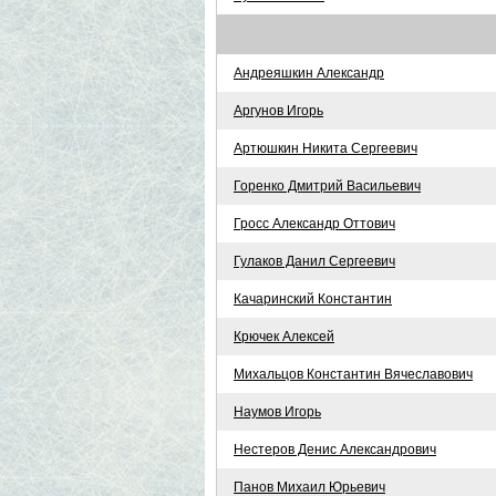
Андреяшкин Александр
Аргунов Игорь
Артюшкин Никита Сергеевич
Горенко Дмитрий Васильевич
Гросс Александр Оттович
Гулаков Данил Сергеевич
Качаринский Константин
Крючек Алексей
Михальцов Константин Вячеславович
Наумов Игорь
Нестеров Денис Александрович
Панов Михаил Юрьевич