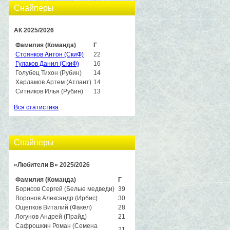
Снайперы
АК 2025/2026
Фамилия (Команда)
Г
Стоянков Антон (СкиФ)
22
Гулаков Данил (СкиФ)
16
Голубец Тихон (Рубин)
14
Харламов Артем (Атлант)
14
Ситников Илья (Рубин)
13
Вся статистика
Снайперы
«Любители B» 2025/2026
Фамилия (Команда)
Г
Борисов Сергей (Белые медведи)
39
Воронов Александр (Ирбис)
30
Ощепков Виталий (Факел)
28
Логунов Андрей (Прайд)
21
Сафрошкин Роман (Семена
21