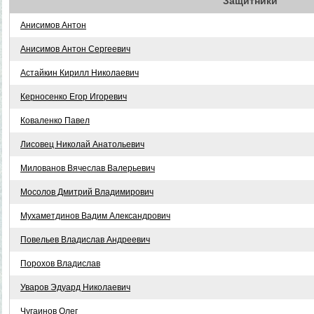
Защитники
Анисимов Антон
Анисимов Антон Сергеевич
Астайкин Кирилл Николаевич
Керносенко Егор Игоревич
Коваленко Павел
Лисовец Николай Анатольевич
Милованов Вячеслав Валерьевич
Мосолов Дмитрий Владимирович
Мухаметдинов Вадим Александрович
Повельев Владислав Андреевич
Порохов Владислав
Уваров Эдуард Николаевич
Чугаинов Олег