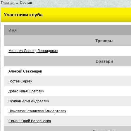
Главная
→ Состав
Участники клуба
Имя
Тренеры
Миневич Леонид Леонидович
Вратари
Алексей Свеженцев
Гостев Сергей
Драко Илья Олегович
Осипов Илья Андреевич
Пужляков Станислав Альбертович
Симон Юрий Валерьевич