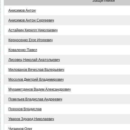
Защитники
Анисимов Антон
Анисимов Антон Сергеевич
Астайкин Кирилл Николаевич
Керносенко Егор Игоревич
Коваленко Павел
Лисовец Николай Анатольевич
Милованов Вячеслав Валерьевич
Мосолов Дмитрий Владимирович
Мухаметдинов Вадим Александрович
Повельев Владислав Андреевич
Порохов Владислав
Уваров Эдуард Николаевич
Чугаинов Олег