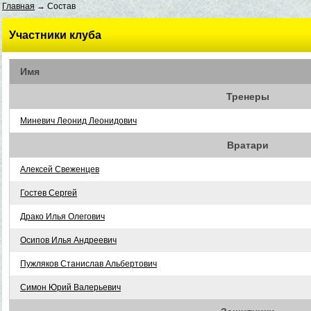
Главная
→ Состав
Участники клуба
Имя
Тренеры
Миневич Леонид Леонидович
Вратари
Алексей Свеженцев
Гостев Сергей
Драко Илья Олегович
Осипов Илья Андреевич
Пужляков Станислав Альбертович
Симон Юрий Валерьевич