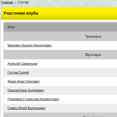
Главная
→ Состав
Участники клуба
Имя
Тренеры
Миневич Леонид Леонидович
Вратари
Алексей Свеженцев
Гостев Сергей
Драко Илья Олегович
Осипов Илья Андреевич
Пужляков Станислав Альбертович
Симон Юрий Валерьевич