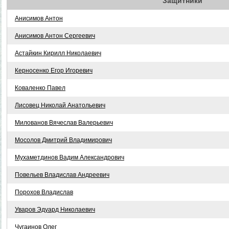
Защитники
Анисимов Антон
Анисимов Антон Сергеевич
Астайкин Кирилл Николаевич
Керносенко Егор Игоревич
Коваленко Павел
Лисовец Николай Анатольевич
Милованов Вячеслав Валерьевич
Мосолов Дмитрий Владимирович
Мухаметдинов Вадим Александрович
Повельев Владислав Андреевич
Порохов Владислав
Уваров Эдуард Николаевич
Чугаинов Олег