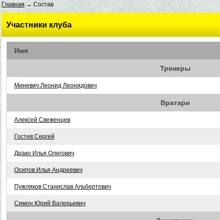
Главная
→ Состав
Участники клуба
Имя
Тренеры
Миневич Леонид Леонидович
Вратари
Алексей Свеженцев
Гостев Сергей
Драко Илья Олегович
Осипов Илья Андреевич
Пужляков Станислав Альбертович
Симон Юрий Валерьевич