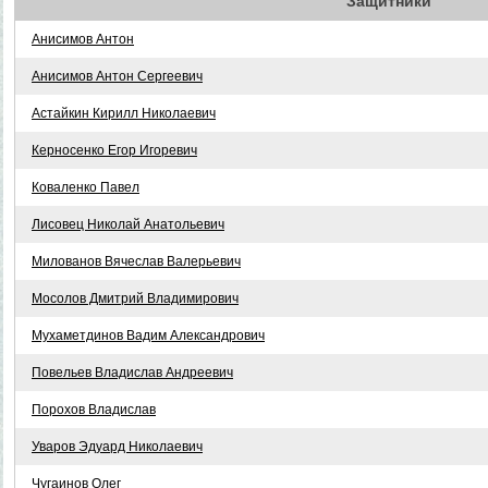
Защитники
Анисимов Антон
Анисимов Антон Сергеевич
Астайкин Кирилл Николаевич
Керносенко Егор Игоревич
Коваленко Павел
Лисовец Николай Анатольевич
Милованов Вячеслав Валерьевич
Мосолов Дмитрий Владимирович
Мухаметдинов Вадим Александрович
Повельев Владислав Андреевич
Порохов Владислав
Уваров Эдуард Николаевич
Чугаинов Олег