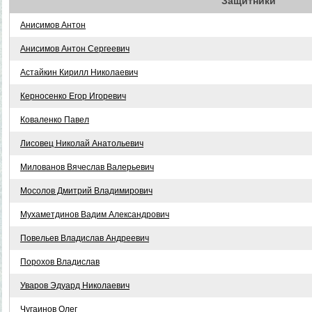
Защитники
Анисимов Антон
Анисимов Антон Сергеевич
Астайкин Кирилл Николаевич
Керносенко Егор Игоревич
Коваленко Павел
Лисовец Николай Анатольевич
Милованов Вячеслав Валерьевич
Мосолов Дмитрий Владимирович
Мухаметдинов Вадим Александрович
Повельев Владислав Андреевич
Порохов Владислав
Уваров Эдуард Николаевич
Чугаинов Олег