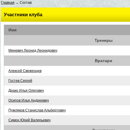
Главная
→ Состав
Участники клуба
Имя
Тренеры
Миневич Леонид Леонидович
Вратари
Алексей Свеженцев
Гостев Сергей
Драко Илья Олегович
Осипов Илья Андреевич
Пужляков Станислав Альбертович
Симон Юрий Валерьевич