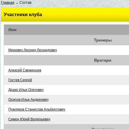
Главная
→ Состав
Участники клуба
Имя
Тренеры
Миневич Леонид Леонидович
Вратари
Алексей Свеженцев
Гостев Сергей
Драко Илья Олегович
Осипов Илья Андреевич
Пужляков Станислав Альбертович
Симон Юрий Валерьевич