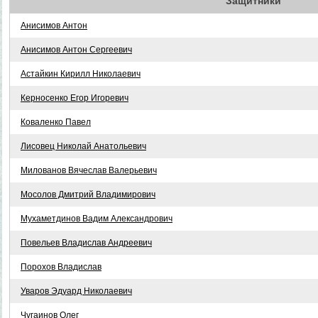
Защитники
Анисимов Антон
Анисимов Антон Сергеевич
Астайкин Кирилл Николаевич
Керносенко Егор Игоревич
Коваленко Павел
Лисовец Николай Анатольевич
Милованов Вячеслав Валерьевич
Мосолов Дмитрий Владимирович
Мухаметдинов Вадим Александрович
Повельев Владислав Андреевич
Порохов Владислав
Уваров Эдуард Николаевич
Чугаинов Олег