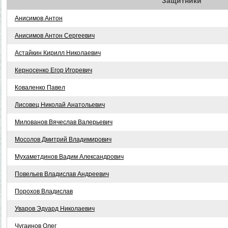
Защитники
Анисимов Антон
Анисимов Антон Сергеевич
Астайкин Кирилл Николаевич
Керносенко Егор Игоревич
Коваленко Павел
Лисовец Николай Анатольевич
Милованов Вячеслав Валерьевич
Мосолов Дмитрий Владимирович
Мухаметдинов Вадим Александрович
Повельев Владислав Андреевич
Порохов Владислав
Уваров Эдуард Николаевич
Чугаинов Олег