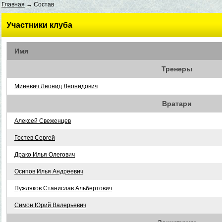
Главная
→ Состав
Участники клуба
Имя
Тренеры
Миневич Леонид Леонидович
Вратари
Алексей Свеженцев
Гостев Сергей
Драко Илья Олегович
Осипов Илья Андреевич
Пужляков Станислав Альбертович
Симон Юрий Валерьевич