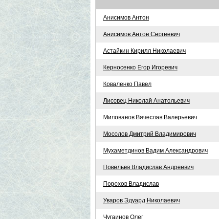
Анисимов Антон
Анисимов Антон Сергеевич
Астайкин Кирилл Николаевич
Керносенко Егор Игоревич
Коваленко Павел
Лисовец Николай Анатольевич
Милованов Вячеслав Валерьевич
Мосолов Дмитрий Владимирович
Мухаметдинов Вадим Александрович
Повельев Владислав Андреевич
Порохов Владислав
Уваров Эдуард Николаевич
Чугаинов Олег