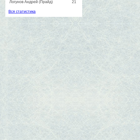
Логунов Андрей (Прайд)
21
Вся статистика