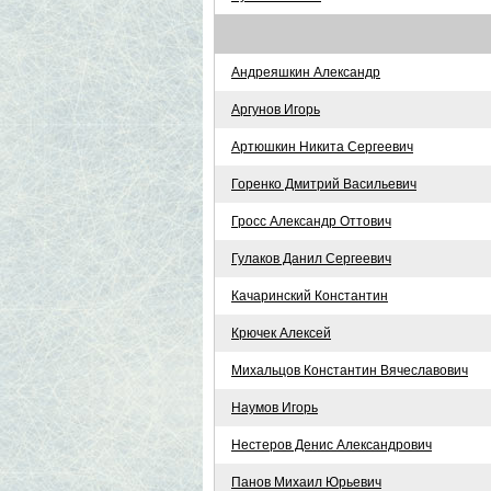
Андреяшкин Александр
Аргунов Игорь
Артюшкин Никита Сергеевич
Горенко Дмитрий Васильевич
Гросс Александр Оттович
Гулаков Данил Сергеевич
Качаринский Константин
Крючек Алексей
Михальцов Константин Вячеславович
Наумов Игорь
Нестеров Денис Александрович
Панов Михаил Юрьевич