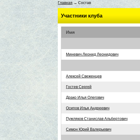
Главная
→ Состав
Участники клуба
Имя
Миневич Леонид Леонидович
Алексей Свеженцев
Гостев Сергей
Драко Илья Олегович
Осипов Илья Андреевич
Пужляков Станислав Альбертович
Симон Юрий Валерьевич