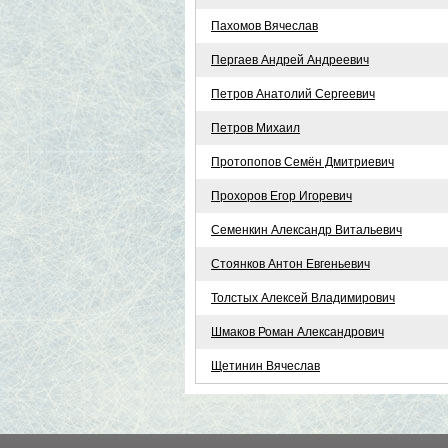
Пахомов Вячеслав
Пергаев Андрей Андреевич
Петров Анатолий Сергеевич
Петров Михаил
Протопопов Семён Дмитриевич
Прохоров Егор Игоревич
Семенкин Александр Витальевич
Стоянков Антон Евгеньевич
Толстых Алексей Владимирович
Шмаков Роман Александрович
Щетинин Вячеслав