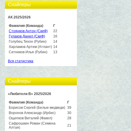
Снайперы
АК 2025/2026
Фамилия (Команда)
Г
Стоянков Антон (СкиФ)
22
Гулаков Данил (СкиФ)
16
Голубец Тихон (Рубин)
14
Харламов Артем (Атлант)
14
Ситников Илья (Рубин)
13
Вся статистика
Снайперы
«Любители B» 2025/2026
Фамилия (Команда)
Г
Борисов Сергей (Белые медведи)
39
Воронов Александр (Ирбис)
30
Ощепков Виталий (Факел)
28
Сафрошкин Роман (Семена
21
Алтая)